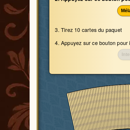
Mél
Tirez
10
carte
s
du paquet
Appuyez sur ce bouton pour in
Inte