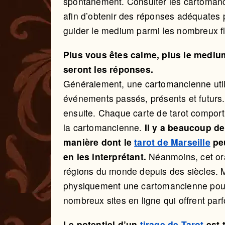
spontanément. Consulter les cartomanci
afin d’obtenir des réponses adéquates
guider le medium parmi les nombreux fl
Plus vous êtes calme, plus le medium
seront les réponses.
Généralement, une cartomancienne utili
événements passés, présents et futurs
ensuite. Chaque carte de tarot comporte 
la cartomancienne.
Il y a beaucoup de
manière dont le
tarot de Marseille
peu
en les interprétant.
Néanmoins, cet ora
régions du monde depuis des siècles. M
physiquement une cartomancienne pour c
nombreux sites en ligne qui offrent par
Le potentiel d’un
tirage de Tarot
est 