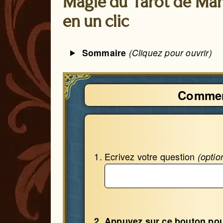
Magie du Tarot de Mars
en un clic
Sommaire
(Cliquez pour ouvrir)
Commen
Ecrivez votre question
(optio
Appuyez sur ce bouton pou