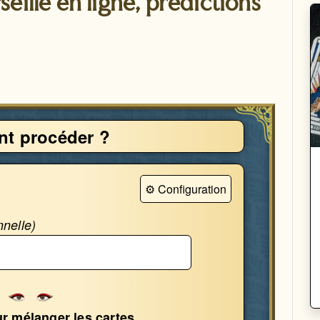
eille en ligne, prédictions
t procéder ?
⚙ Configuration
nnelle)
r mélanger les cartes