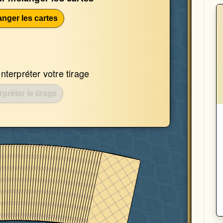
anger les cartes
terpréter votre tirage
rpréter le tirage