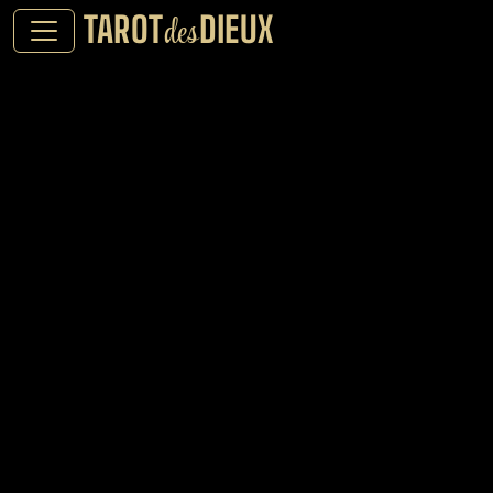
TAROT
DIEUX
des