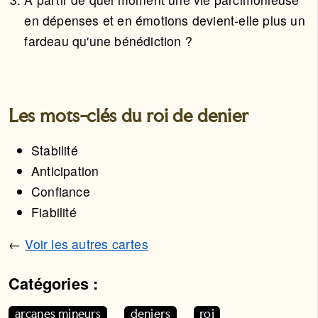
en dépenses et en émotions devient-elle plus un
fardeau qu'une bénédiction ?
Les mots-clés du roi de denier
Stabilité
Anticipation
Confiance
Fiabilité
←
Voir les autres cartes
Catégories :
Cet article appartient aux catégories suivantes. Vous p
arcanes mineurs
deniers
roi