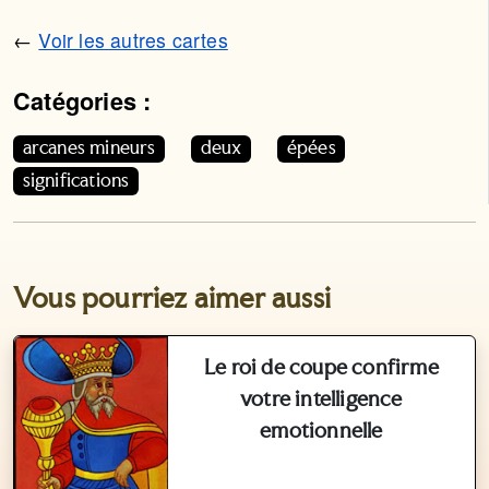
←
Voir les autres cartes
Catégories :
Cet article appartient aux catégories suivantes. Vous p
arcanes mineurs
deux
épées
significations
Vous pourriez aimer aussi
Le roi de coupe confirme
votre intelligence
emotionnelle